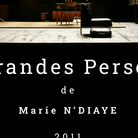
randes Per
de
Marie N’DIAYE
2011