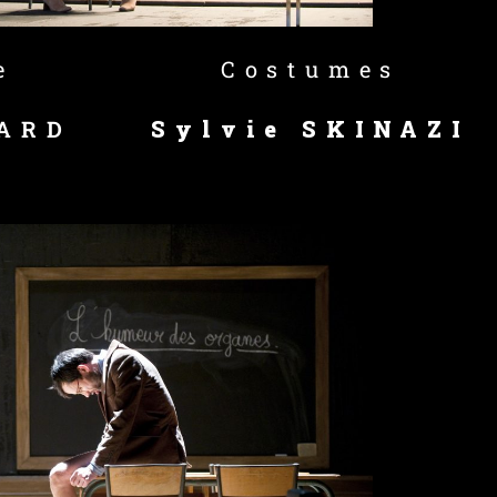
e
Costumes
IARD
Sylvie SKINAZI