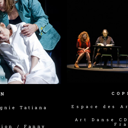
COP
ON
Espace des A
agnie Tatiana
Art Danse C
Fra
tion / Fanny