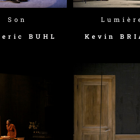
Son
Lumièr
deric BUHL
Kevin BR